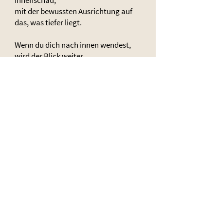
Innenschau,
mit der bewussten Ausrichtung auf
das, was tiefer liegt.
Wenn du dich nach innen wendest,
wird der Blick weiter.
Du kannst das Geschehen der Welt
wahrnehmen,
ohne dich darin zu verlieren.
Und du beginnst, dich an dem
auszurichten,
was wirklich trägt.
Je stärker diese innere
Verbundenheit wird,
desto klarer zeigt sich dein Weg –
ruhig, geführt und getragen von
innen.
Impulsfragen