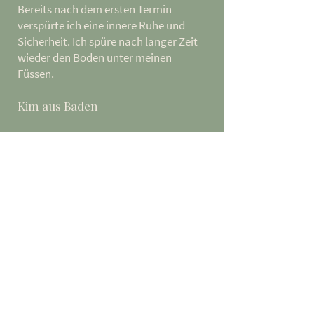
Bereits nach dem ersten Termin
verspürte ich eine innere Ruhe und
Sicherheit. Ich spüre nach langer Zeit
wieder den Boden unter meinen
Füssen.
Kim aus Baden
Datvu hilft mir Türen zu öffnen, die
schon viele Jahre verschlossen sind. Es
ist sehr bereichernd mit ihm zu
arbeiten.
Nicole aus Basel